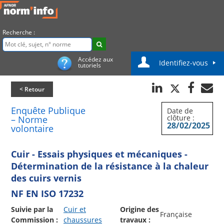
Recherche :
Accédez aux
Identifiez-vous
tutoriels
< Retour
Enquête Publique
Date de
clôture :
– Norme
28/02/2025
volontaire
Cuir - Essais physiques et mécaniques -
Détermination de la résistance à la chaleur
des cuirs vernis
NF EN ISO 17232
Suivie par la
Cuir et
Origine des
Française
Commission :
chaussures
travaux :