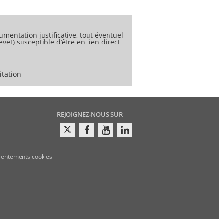
es matériaux thermoplastiques vierges,
ssai peut être adaptée à d’autres
umentation justificative, tout éventuel
vet) susceptible d’être en lien direct
tation.
REJOIGNEZ-NOUS SUR
sentements cookies