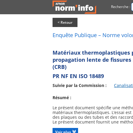
Recherche :
< Retour
Enquête Publique – Norme volo
Matériaux thermoplastiques p
propagation lente de fissures
(CRB)
PR NF EN ISO 18489
Suivie par la Commission :
Canalisat
Résumé :
Le présent document spécifie une méthod
matériaux thermoplastiques. L’essai est
des plaques ou des tubes et des raccord
Le présent document fournit une méthod
ambiantes de 23 °C.
Le présent document spécifie les paramètr
Voir plus