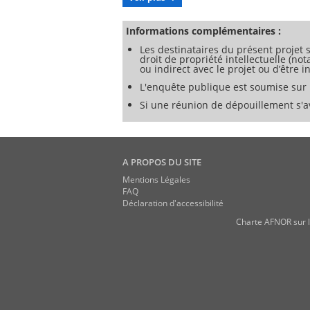
En outre, cet essai peut être appliqué p
ainsi que non vierges (réutilisés, recyclés
En mettant au point un nouveau mode opé
Informations complémentaires :
Les destinataires du présent projet s
droit de propriété intellectuelle (no
ou indirect avec le projet ou d’être 
L'enquête publique est soumise sur l
Si une réunion de dépouillement s'av
A PROPOS DU SITE
Mentions Légales
FAQ
Déclaration d'accessibilité
Charte AFNOR sur l