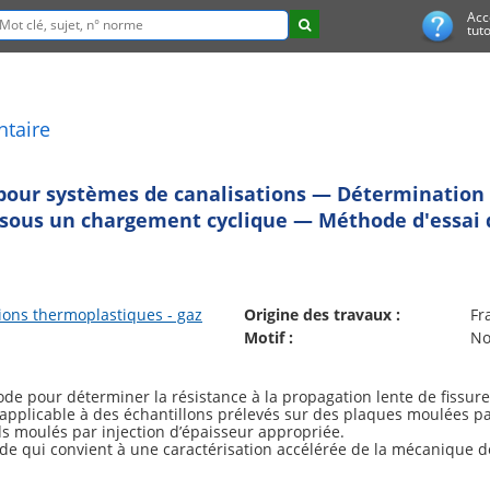
Acc
tuto
ntaire
our systèmes de canalisations — Détermination d
 sous un chargement cyclique — Méthode d'essai d
ions thermoplastiques - gaz
Origine des travaux :
Fr
Motif :
No
e pour déterminer la résistance à la propagation lente de fissure
 applicable à des échantillons prélevés sur des plaques moulées p
s moulés par injection d’épaisseur appropriée.
e qui convient à une caractérisation accélérée de la mécanique 
es d’essai pour le polyéthylène (PE), le polypropylène (PP) et le p