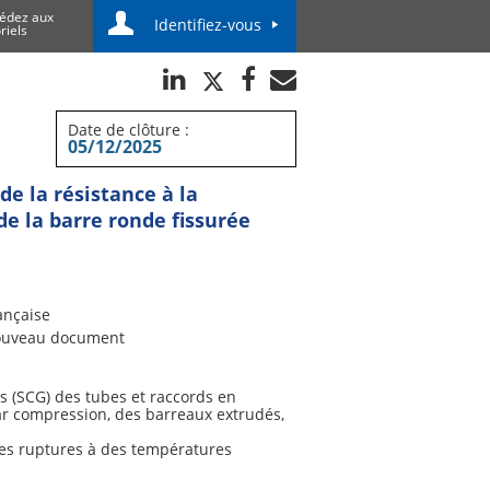
édez aux
Identifiez-vous
riels
Date de clôture :
05/12/2025
e la résistance à la
e la barre ronde fissurée
ançaise
uveau document
s (SCG) des tubes et raccords en
ar compression, des barreaux extrudés,
des ruptures à des températures
olyamide non plastifié (PA-U).