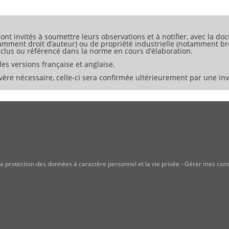
our caractériser la résistance à la propagation lente de fissures d
).
ratoire avec des paramètres d’essai différents, cette méthode d’e
ont invités à soumettre leurs observations et à notifier, avec la doc
tamment droit d’auteur) ou de propriété industrielle (notamment bre
inclus ou référencé dans la norme en cours d’élaboration.
es versions française et anglaise.
ère nécessaire, celle-ci sera confirmée ultérieurement par une invi
a protection des données à caractère personnel et la vie privée
-
Gérer mes con