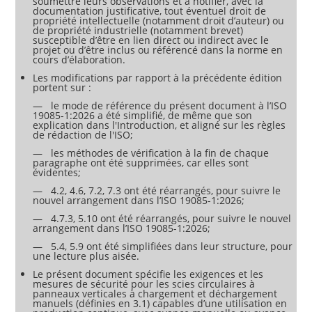
soumettre leurs observations et à notifier, avec la
documentation justificative, tout éventuel droit de
propriété intellectuelle (notamment droit d’auteur) ou
de propriété industrielle (notamment brevet)
susceptible d’être en lien direct ou indirect avec le
projet ou d’être inclus ou référencé dans la norme en
cours d’élaboration.
Les modifications par rapport à la précédente édition
portent sur :
— le mode de référence du présent document à l’ISO
19085-1:2026 a été simplifié, de même que son
explication dans l'Introduction, et aligné sur les règles
de rédaction de l'ISO;
— les méthodes de vérification à la fin de chaque
paragraphe ont été supprimées, car elles sont
évidentes;
— 4.2, 4.6, 7.2, 7.3 ont été réarrangés, pour suivre le
nouvel arrangement dans l’ISO 19085-1:2026;
— 4.7.3, 5.10 ont été réarrangés, pour suivre le nouvel
arrangement dans l’ISO 19085-1:2026;
— 5.4, 5.9 ont été simplifiées dans leur structure, pour
une lecture plus aisée.
Le présent document spécifie les exigences et les
mesures de sécurité pour les scies circulaires à
panneaux verticales à chargement et déchargement
manuels (définies en 3.1) capables d’une utilisation en