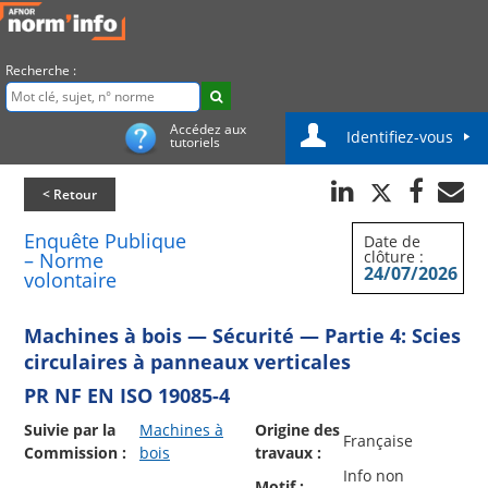
Recherche :
Accédez aux
Identifiez-vous
tutoriels
< Retour
Enquête Publique
Date de
clôture :
– Norme
24/07/2026
volontaire
Machines à bois — Sécurité — Partie 4: Scies
circulaires à panneaux verticales
PR NF EN ISO 19085-4
Suivie par la
Machines à
Origine des
Française
Commission :
bois
travaux :
Info non
Motif :