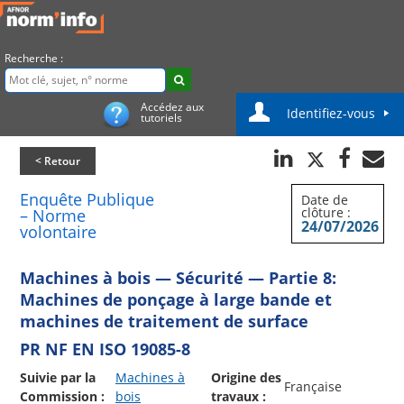
Recherche :
Accédez aux
Identifiez-vous
tutoriels
< Retour
Enquête Publique
Date de
clôture :
– Norme
24/07/2026
volontaire
Machines à bois — Sécurité — Partie 8:
Machines de ponçage à large bande et
machines de traitement de surface
PR NF EN ISO 19085-8
Suivie par la
Machines à
Origine des
Française
Commission :
bois
travaux :