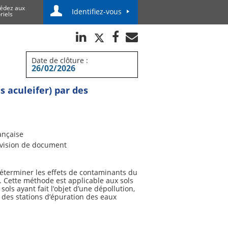
édez aux
Identifiez-vous
riels
Date de clôture :
26/02/2026
s aculeifer) par des
ançaise
vision de document
déterminer les effets de contaminants du
. Cette méthode est applicable aux sols
ls ayant fait l’objet d’une dépollution,
e des stations d’épuration des eaux