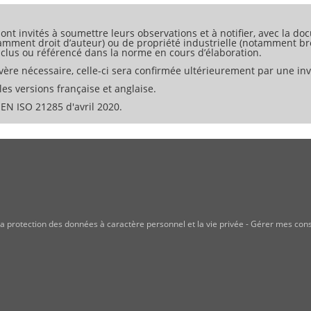
ont invités à soumettre leurs observations et à notifier, avec la doc
tamment droit d’auteur) ou de propriété industrielle (notamment bre
 inclus ou référencé dans la norme en cours d’élaboration.
ère nécessaire, celle-ci sera confirmée ultérieurement par une invi
es versions française et anglaise.
N ISO 21285 d'avril 2020.
a protection des données à caractère personnel et la vie privée
-
Gérer mes con