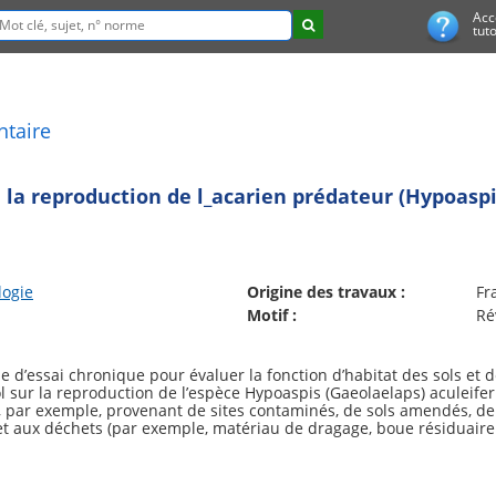
Acc
tuto
ntaire
 la reproduction de l_acarien prédateur (Hypoaspi
logie
Origine des travaux :
Fr
Motif :
Ré
d’essai chronique pour évaluer la fonction d’habitat des sols et 
l sur la reproduction de l’espèce Hypoaspis (Gaeolaelaps) aculeifer
 par exemple, provenant de sites contaminés, de sols amendés, de so
s, et aux déchets (par exemple, matériau de dragage, boue résiduair