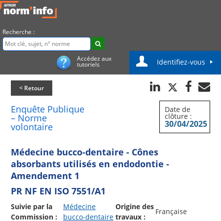
Recherche :
Accédez aux
Identifiez-vous
tutoriels
< Retour
Enquête Publique
Date de
clôture :
– Norme
30/04/2025
volontaire
Médecine bucco-dentaire - Cônes
absorbants utilisés en endodontie -
Amendement 1
PR NF EN ISO 7551/A1
Suivie par la
Médecine
Origine des
Française
Commission :
bucco-dentaire
travaux :