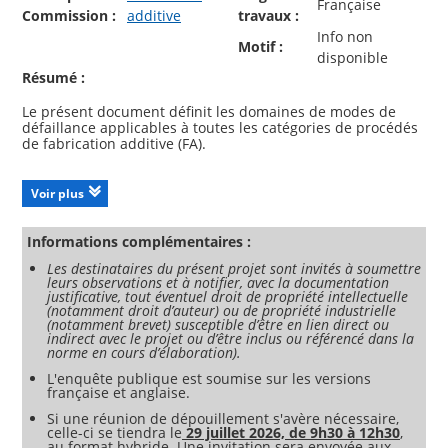
Française
Commission :
additive
travaux :
Info non
Motif :
disponible
Résumé :
Le présent document définit les domaines de modes de
défaillance applicables à toutes les catégories de procédés
de fabrication additive (FA).
NOTE 1 Les catégories de procédés sont définies dans
l’ISO/ASTM 52900.
Voir plus
Il répertorie des exemples de modes de défaillance de l’état
de l’art susceptibles d'entraîner des risques aux pièces et à
Informations complémentaires :
l’équipement de FA. Il fournit des exemples informatifs des
Les destinataires du présent projet sont invités à soumettre
effets des défaillances correspondantes et des actions
leurs observations et à notifier, avec la documentation
d'atténuation.
justificative, tout éventuel droit de propriété intellectuelle
Le présent document fournit des conseils destinés à aider
(notamment droit d’auteur) ou de propriété industrielle
les fabricants de pièces dans la gestion des risques.
(notamment brevet) susceptible d’être en lien direct ou
indirect avec le projet ou d’être inclus ou référencé dans la
Le présent document cartographie les risques liés aux
norme en cours d’élaboration).
procédés de FA décrits dans l’ISO/ASTM 52920.
L'enquête publique est soumise sur les versions
française et anglaise.
Le présent document ne traite pas des risques liés :
— spécifiquement aux questions d'environnement, de santé
Si une réunion de dépouillement s'avère nécessaire,
et de sécurité (EHS)?;
celle-ci se tiendra le
29 juillet 2026, de 9h30 à 12h30
,
au format hybride. Une invitation sera envoyée aux
— aux conceptions spécifiques à une application?;