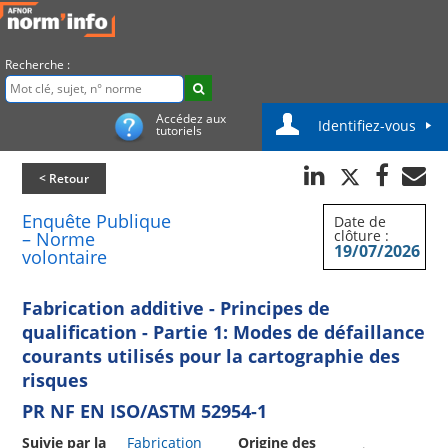
Recherche :
Accédez aux
Identifiez-vous
tutoriels
< Retour
Enquête Publique
Date de
clôture :
– Norme
19/07/2026
volontaire
Fabrication additive - Principes de
qualification - Partie 1: Modes de défaillance
courants utilisés pour la cartographie des
risques
PR NF EN ISO/ASTM 52954-1
Suivie par la
Fabrication
Origine des