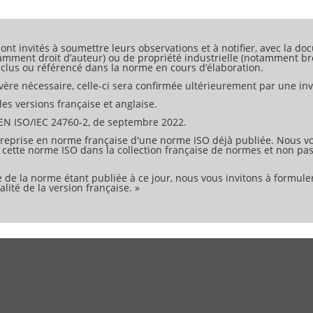
à l'évaluation des systèmes de gestion de l'identité en ce qui conce
ertinents d'une identité, et par conséquent il fournit une base et
ont invités à soumettre leurs observations et à notifier, avec la doc
tamment droit d’auteur) ou de propriété industrielle (notamment bre
 inclus ou référencé dans la norme en cours d’élaboration.
ère nécessaire, celle-ci sera confirmée ultérieurement par une invi
es versions française et anglaise.
N ISO/IEC 24760-2, de septembre 2022.
 reprise en norme française d'une norme ISO déjà publiée. Nous vo
ue cette norme ISO dans la collection française de normes et non pa
 de la norme étant publiée à ce jour, nous vous invitons à formul
lité de la version française. »