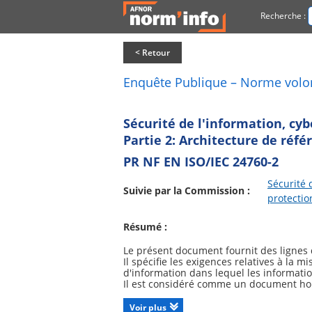
Recherche :
< Retour
Enquête Publique – Norme volo
Sécurité de l'information, cybe
Partie 2: Architecture de réfé
PR NF EN ISO/IEC 24760-2
Sécurité 
Suivie par la Commission :
protectio
Résumé :
Le présent document fournit des lignes 
Il spécifie les exigences relatives à la m
d'information dans lequel les information
Il est considéré comme un document hori
- il applique des concepts tels que la di
de gestion des informations d'identité e
Voir plus