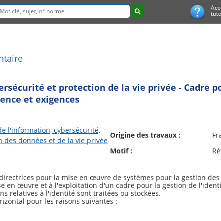
Acc
tuto
ntaire
rsécurité et protection de la vie privée - Cadre po
rence et exigences
de l'information, cybersécurité,
Origine des travaux :
Fr
n des données et de la vie privée
Motif :
Ré
directrices pour la mise en œuvre de systèmes pour la gestion des 
ise en œuvre et à l'exploitation d'un cadre pour la gestion de l'ident
s relatives à l'identité sont traitées ou stockées.
zontal pour les raisons suivantes :
stinction entre le terme « identité » et le terme « identificateur »
t les exigences relatives à la mise en œuvre et au fonctionnement d'