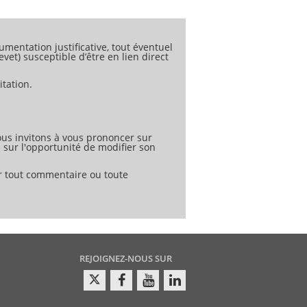
rne leur protection de la vie privée et
 une compréhension commune pour toute
umentation justificative, tout éventuel
vet) susceptible d’être en lien direct
tation.
us invitons à vous prononcer sur
s sur l'opportunité de modifier son
er tout commentaire ou toute
REJOIGNEZ-NOUS SUR