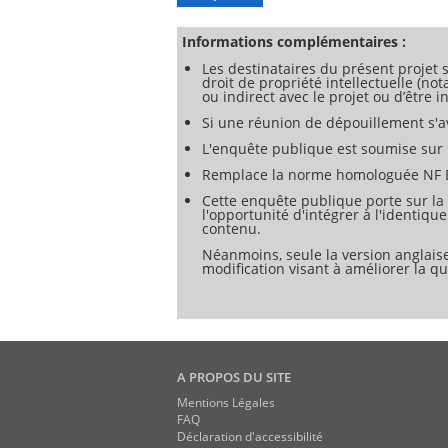
- il apporte une contribution importante 
leur capacité à assurer les attributs p
Informations complémentaires :
Les destinataires du présent projet s
droit de propriété intellectuelle (no
ou indirect avec le projet ou d’être
Si une réunion de dépouillement s'av
L'enquête publique est soumise sur l
Remplace la norme homologuée NF E
Cette enquête publique porte sur la
l'opportunité d'intégrer à l'identiq
contenu.
Néanmoins, seule la version anglaise
modification visant à améliorer la qua
A PROPOS DU SITE
Mentions Légales
FAQ
Déclaration d'accessibilité