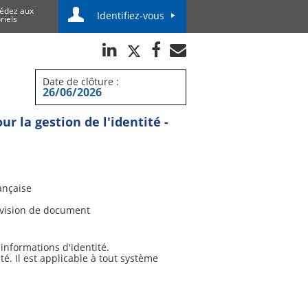
édez aux
Identifiez-vous
riels
Date de clôture :
26/06/2026
ur la gestion de l'identité -
ançaise
vision de document
informations d'identité.
ité. Il est applicable à tout système
 concernant la mise en œuvre de systèmes
un cadre de gestion de l'identité ;