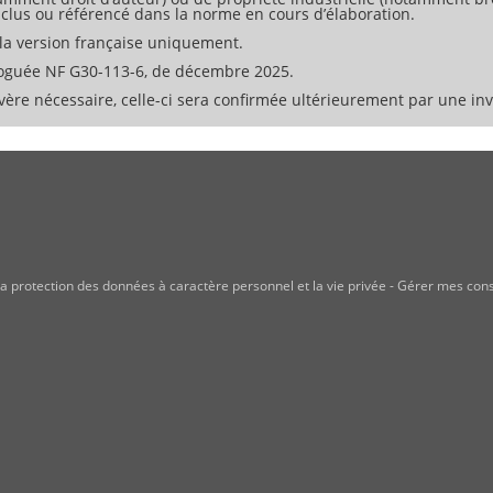
 inclus ou référencé dans la norme en cours d’élaboration.
la version française uniquement.
oguée NF G30-113-6, de décembre 2025.
ère nécessaire, celle-ci sera confirmée ultérieurement par une invi
a protection des données à caractère personnel et la vie privée
-
Gérer mes con