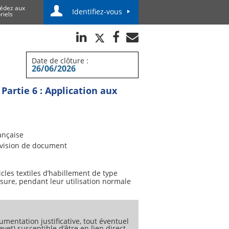
édez aux
Identifiez-vous
riels
Date de clôture :
26/06/2026
 Partie 6 : Application aux
ançaise
vision de document
cles textiles d’habillement de type
’usure, pendant leur utilisation normale
umentation justificative, tout éventuel
vet) susceptible d’être en lien direct