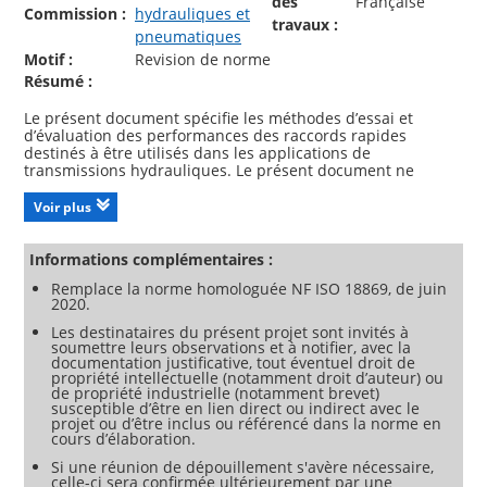
des
Française
Commission :
hydrauliques et
travaux :
pneumatiques
Motif :
Revision de norme
Résumé :
Le présent document spécifie les méthodes d’essai et
d’évaluation des performances des raccords rapides
destinés à être utilisés dans les applications de
transmissions hydrauliques. Le présent document ne
s'applique pas aux essais des raccords de tube métalliques,
des embouts pour orifices et des raccords à brides, qui sont
Voir plus
couverts par l’ISO 19879.
Les méthodes d’essai couvertes par le présent document
sont indépendantes les unes des autres et décrivent la
Informations complémentaires :
méthode à suivre pour chaque essai. Consulter la norme
Remplace la norme homologuée NF ISO 18869, de juin
correspondante du raccord pour les essais à réaliser et
2020.
pour les exigences de performance. Il n’est pas prévu de
réaliser tous les essais pour chaque application; c’est à
Les destinataires du présent projet sont invités à
l’utilisateur du présent document de choisir les essais qui
soumettre leurs observations et à notifier, avec la
s'appliquent.
documentation justificative, tout éventuel droit de
propriété intellectuelle (notamment droit d’auteur) ou
Pour la qualification du raccord, le nombre minimal
de propriété industrielle (notamment brevet)
d'échantillons spécifié dans le présent document est à
susceptible d’être en lien direct ou indirect avec le
soumettre à essai, sauf spécification contraire dans la
projet ou d’être inclus ou référencé dans la norme en
norme pertinente de raccord ou comme convenu par les
cours d’élaboration.
parties prenantes.
Si une réunion de dépouillement s'avère nécessaire,
celle-ci sera confirmée ultérieurement par une