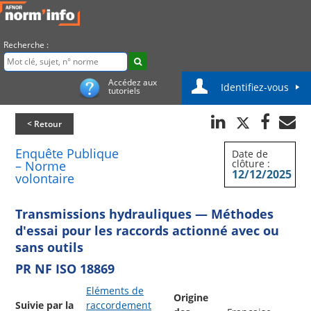
Recherche :
Accédez aux
Identifiez-vous
tutoriels
< Retour
Enquête Publique
Date de
clôture :
– Norme
12/12/2025
volontaire
Transmissions hydrauliques — Méthodes
d'essai pour les raccords actionné avec ou
sans outils
PR NF ISO 18869
Eléments de
Origine
Suivie par la
raccordement