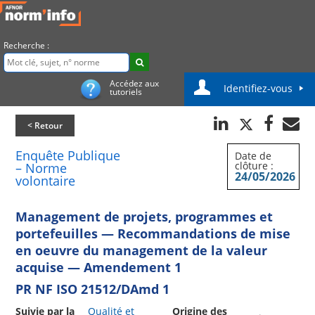
Recherche :
Accédez aux
Identifiez-vous
tutoriels
< Retour
Enquête Publique
Date de
clôture :
– Norme
24/05/2026
volontaire
Management de projets, programmes et
portefeuilles — Recommandations de mise
en oeuvre du management de la valeur
acquise — Amendement 1
PR NF ISO 21512/DAmd 1
Suivie par la
Qualité et
Origine des