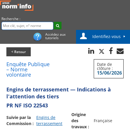
Recherche :
Accédez aux
Identifiez-vous
tutoriels
< Retour
Enquête Publique
Date de
clôture :
– Norme
15/06/2026
volontaire
Engins de terrassement — Indications à
l'attention des tiers
PR NF ISO 22543
Origine
Suivie par la
Engins de
des
Française
Commission :
terrassement
travaux :