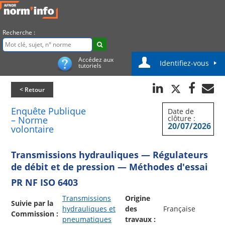
Recherche :
Accédez aux
Identifiez-vous
tutoriels
< Retour
Enquête Publique
Date de
clôture :
– Norme
20/07/2026
volontaire
Transmissions hydrauliques — Régulateurs
de débit et de pression — Méthodes d'essai
PR NF ISO 6403
Transmissions
Origine
Suivie par la
hydrauliques et
des
Française
Commission :
pneumatiques
travaux :