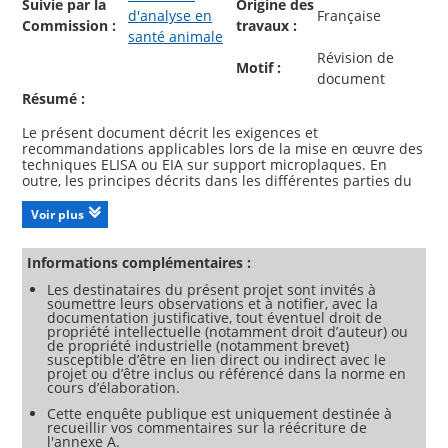
Suivie par la
Origine des
d'analyse en
Française
Commission :
travaux :
santé animale
Révision de
Motif :
document
Résumé :
Le présent document décrit les exigences et
recommandations applicables lors de la mise en œuvre des
techniques ELISA ou EIA sur support microplaques. En
outre, les principes décrits dans les différentes parties du
présent document s’appliquent aux autres types de
supports (par exemple : peignes, tubes, billes) à chaque fois
Voir plus
que cela paraît pertinent.
Il s’applique particulièrement à la recherche d’anticorps ou
d’antigènes dans le sérum ou d’autres matrices biologiques.
Informations complémentaires :
En santé animale, la majorité des applications ELISA ou EIA
Les destinataires du présent projet sont invités à
prennent en référence les performances des trousses sur
soumettre leurs observations et à notifier, avec la
sérum individuel.
documentation justificative, tout éventuel droit de
propriété intellectuelle (notamment droit d’auteur) ou
de propriété industrielle (notamment brevet)
susceptible d’être en lien direct ou indirect avec le
projet ou d’être inclus ou référencé dans la norme en
cours d’élaboration.
Cette enquête publique est uniquement destinée à
recueillir vos commentaires sur la réécriture de
l'annexe A.