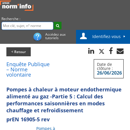
Recherche :
Accédez aux
Identifiez-vous
tutoriels
< Retour
Enquête Publique
Date de
clôture :
– Norme
26/06/2026
volontaire
Pompes à chaleur à moteur endothermique
alimenté au gaz -Partie 5 : Calcul des
performances saisonnières en modes
chauffage et refroidissement
prEN 16905-5 rev
Pompes à