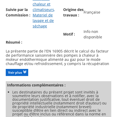
chaleur et
Suivie par la
climatiseurs,
Origine des
Française
Commission :
Materiel de
travaux :
lavage et de
séchage
Info non
Motif :
disponible
Résumé :
La présente partie de l'EN 16905 décrit le calcul du facteur
de performance saisonnière des pompes à chaleur à
moteur endothermique alimenté au gaz pour le mode
chauffage et/ou refroidissement, y compris la récupération
de chaleur du moteur, qui doivent être utilisées en
extérieur.
Voir plus
Le présent document ne s'applique qu'aux appareils dont
le débit calorifique maximal (dérivé du pouvoir calorifique
inférieur) ne dépasse pas 70 kW dans les conditions de
Informations complémentaires :
performance nominale.
Les destinataires du présent projet sont invités à
Le présent document se limite également aux appareils
soumettre leurs observations et à notifier, avec la
classés dans les catégories I2H, I2E, I2Er, I2R, I2E(S)B, I2L,
documentation justificative, tout éventuel droit de
I2LL, I2ELL, I2E(R)B, I2ESi, I2E(R), I3P, I3B, I3B/P, II2H3+, II2Er3+,
propriété intellectuelle (notamment droit d’auteur) ou
II2H3B/P, II2L3B/P, II2E3B/P, II2ELL3B/P, II2L3P, II2H3P, II2E3P
de propriété industrielle (notamment brevet)
et
susceptible d’être en lien direct ou indirect avec le
II2Er3P de l'EN 437.
projet ou d’être inclus ou référencé dans la norme en