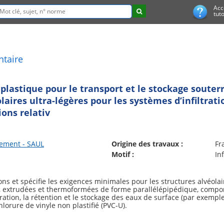
Acc
tuto
ntaire
plastique pour le transport et le stockage souterr
laires ultra-légères pour les systèmes d’infiltrati
ions relativ
sement - SAUL
Origine des travaux :
Fr
Motif :
In
ons et spécifie les exigences minimales pour les structures alvéolai
, extrudées et thermoformées de forme parallélépipédique, compor
tration, la rétention et le stockage des eaux de surface (par exemple
lorure de vinyle non plastifié (PVC-U).
es par la combinaison des spécifications de la matière, de la conc
ns souterraines enterrées, par exemple dans les espaces verts ou l