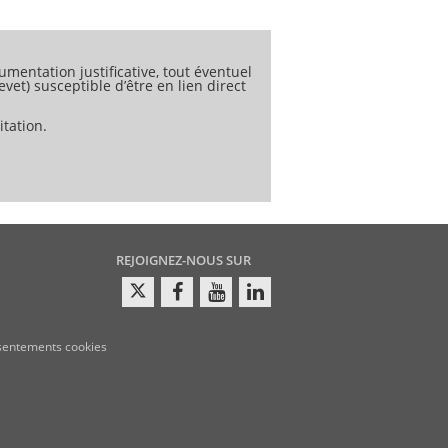
cant a indiqué dans la documentation
 complet.
umentation justificative, tout éventuel
sion,moulage par injection, moulage par
vet) susceptible d’être en lien direct
tation.
REJOIGNEZ-NOUS SUR
sentements cookies