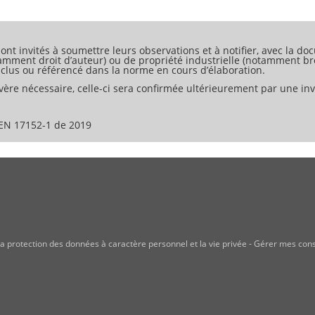
u sur site à partir de différents composants.
es comme éléments dans un système modulaire, pour lequel le fabri
our créer un système d’infiltration, de rétention ou de stockage
ont invités à soumettre leurs observations et à notifier, avec la doc
nt être fabriqués selon différentes méthodes, par exemple extru
tamment droit d’auteur) ou de propriété industrielle (notamment bre
 inclus ou référencé dans la norme en cours d’élaboration.
ère nécessaire, celle-ci sera confirmée ultérieurement par une invi
EN 17152-1 de 2019
a protection des données à caractère personnel et la vie privée
-
Gérer mes con