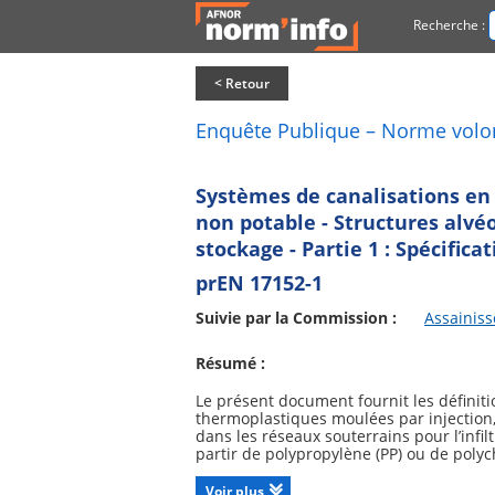
Recherche :
< Retour
Enquête Publique – Norme volo
Systèmes de canalisations en 
non potable - Structures alvéo
stockage - Partie 1 : Spécificat
prEN 17152-1
Suivie par la Commission :
Assainis
Résumé :
Le présent document fournit les définiti
thermoplastiques moulées par injection
dans les réseaux souterrains pour l’infil
partir de polypropylène (PP) ou de polych
Les propriétés du produit sont déterminé
Ces SAUL sont destinées à des utilisatio
Voir plus