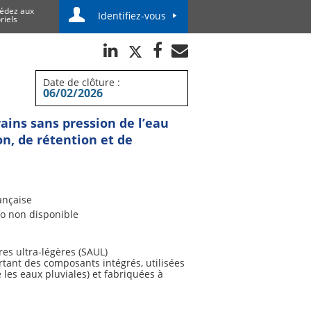
édez aux
Identifiez-vous
riels
Date de clôture :
06/02/2026
ains sans pression de l’eau
on, de rétention et de
ançaise
fo non disponible
res ultra-légères (SAUL)
tant des composants intégrés, utilisées
 les eaux pluviales) et fabriquées à
eption et du processus de fabrication.
es zones de circulation de piétons ou de