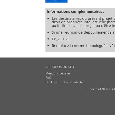
véhicules.
Une SAUL peut être assemblée en usine o
Ces SAUL sont destinées à être utilisé
Informations complémentaires :
comment les composants sont assemblés p
Les destinataires du présent projet s
NOTE Les composants non porteurs peuve
droit de propriété intellectuelle (no
ou indirect avec le projet ou d’être
Si une réunion de dépouillement s'av
EP_VF + VE
Remplace la norme homologuée NF 
A PROPOS DU SITE
Mentions Légales
FAQ
Déclaration d'accessibilité
Charte AFNOR sur l