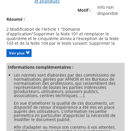
et analogues
Info non
Motif :
disponible
Résumé :
2 Modification de l'Article 1 "Domaine
d'application"Supprimer la Note 101 et remplacer le
quatrième et le cinquième alinéa à l'exception de la Note
103 et de la Note 104 par le texte suivant: Supprimer la
Note 101 Remplacer l'alinéa qui commence par "Les
appareils non destinés..." jusqu'à "- de l'utilisation de
Voir plus
l'appareil comme jouet par des enfants" par le texte
suivant: Les appareils destinés à être utilisés par des
usagers non avertis pour l'entretien ménager courant
Informations complémentaires :
normal dans des magasins et autres locaux, relèvent du
Les normes sont élaborées par des commissions de
domaine d'application du présent document.NOTE Z101 A
normalisation, gérées par AFNOR et les Bureaux de
titre d'exemples d'appareils pour environnement
normalisation des professions, qui rassemblent des
domestique, on peut citer les appareils pour les fonctions
représentants de toutes les parties intéressées
ménagères habituelles utilisés dans l'environnement
(producteurs, utilisateurs, pouvoirs publics,
domestique, susceptibles d'être également utilisés par des
associations, centres techniques, ...).
personnes non averties pour des fonctions ménagères
En vue d'améliorer la qualité de ces documents, un
habituelles:-dans les magasins et dans d'autres
dispositif de retour d'expérience a été mis en place
environnements de travail analogues;-dans les fermes;-par
auprès des utilisateurs. L'information recueillie
les clients des hôtels, motels et autres environnements à
permettra en particulier d'apprécier la nécessité de
caractère résidentiel;-dans les environnements de type
modifier le document publié.
chambres d'hôtes. NOTE Z102 L'environnement domestique
Afin d'adapter au mieux son contenu à vos attentes,
comprend l'habitation et ses bâtiments associés, le jardin,