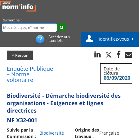
Recherche :
Accédez aux
Identifiez-vous
tutoriels
< Retour
Enquête Publique
Date de
clôture :
– Norme
06/09/2020
volontaire
Biodiversité - Démarche biodiversité des
organisations - Exigences et lignes
directrices
NF X32-001
Suivie par la
Origine des
Biodiversité
Française
Commission :
travaux :