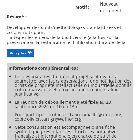
Nouveau
Motif :
document
Résumé :
Développer des outils/méthodologies standardisées et
coconstruits pour:
- intégrer les enjeux de la biodiversité (à la fois sur la
préservation, la restauration et l'utilisation durable de la
biodiversité, ainsi que sur le partage juste et équitable des
avantages liés à cette utilisation et l’utilisation des savoirs
Voir plus
traditionnels associés) dans les activités des organisations
de manière pertinente ;
- réduire l'empreinte biodiversité des organisations sur la
Informations complémentaires :
nature ;
Les destinataires du présent projet sont invités à
- réintégrer leurs activités dans les dynamiques des
soumettre, avec leurs observations, une notification des
écosystèmes ;
droits de propriété intellectuelle ou industrielle dont ils
- garantir la qualité et le suivi de leurs engagements pris en
ont connaissance et à fournir une documentation
faveur de la biodiversité ;
justificative.
- permettre aux organisations de valoriser leur démarche
La réunion de dépouillement a été fixée au 23
par des mécanismes de reconnaissance.
septembre 2020 de 10h à 13h.
Résumé :
Pour participer contacter dylan.lamaille@afnor.org,
Le présent document propose une méthodologie de
copie olivier.cartigny@afnor.org.
criblage systématique des enjeux de biodiversité, d'analyse
Cette consultation est accompagnée d'une fiche
d'impacts, d'établissement de stratégies d’actions, de mise
synthétique présentant les structures normatives
en œuvre, d’évaluation et d’amélioration des actions actées.
française et internationale en charge de suivi de