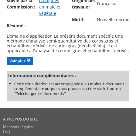
Suivie par la
d'origines
Origine des
Française
Commission :
animale et
travaux :
végétale
Motif :
Nouvelle norme
Résumé :
Domaine d'application Le présent document spécifie une
méthode d'analyse semi-quantitative des corps gras et
échantillons dérivés de corps gras (déodistillats). Il est
applicable à l'analyse des corps gras et échantillons dérivés
de corps gras pour obtenir des informations sur les
composés majoritaires (par exemple triglycérides) et
Voir plus
minoritaires (par exemple stérols, esters de stérol,
tocophérols, esters de cire, alcools gras, glycérol) au cours
d'une seule analyse. Pour une analyse réellement
Informations complémentaires :
quantitative des classes de composés préalablement
identifiées, les méthodes spécifiques sont plus appropriées.
Cette consultation est accompagnée d'au moins 1 document
La méthode peut également être utilisée comme outil
complémentaire auquel vous pouvez accéder via le bouton
d'analyse qualitative en vue d'effectuer une comparaison
"Télécharger les documents"
A PROPOS DU SITE
Mentions Légales
FAQ