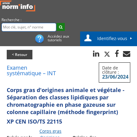
Recherche :
Accédez aux
Identifiez-vous
tutoriels
< Retour
Examen
Date de
clôture :
systématique – INT
23/06/2024
Corps gras d'origines animale et végétale -
Séparation des classes lipidiques par
chromatographie en phase gazeuse sur
colonne capillaire (méthode fingerprint)
XP CEN ISO/TS 22115
Corps gras