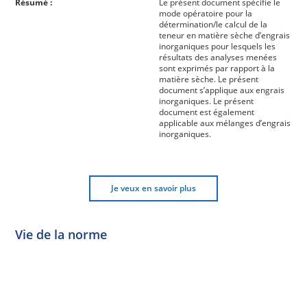
Résumé :
Le présent document spécifie le
mode opératoire pour la
détermination/le calcul de la
teneur en matière sèche d’engrais
inorganiques pour lesquels les
résultats des analyses menées
sont exprimés par rapport à la
matière sèche. Le présent
document s’applique aux engrais
inorganiques. Le présent
document est également
applicable aux mélanges d’engrais
inorganiques.
Je veux en savoir plus
Vie de la norme
Norme
Norme
Norme
Norme
Enquête
En
Publiée
En
publique
conception
réexamen