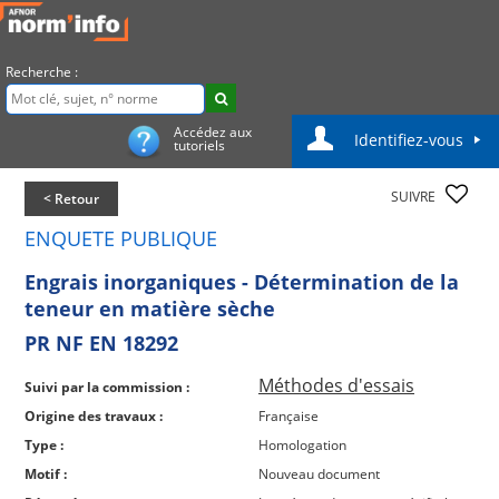
Recherche :
Accédez aux
Identifiez-vous
tutoriels
SUIVRE
< Retour
ENQUETE PUBLIQUE
Engrais inorganiques - Détermination de la
teneur en matière sèche
PR NF EN 18292
Méthodes d'essais
Suivi par la commission :
Origine des travaux :
Française
Type :
Homologation
Motif :
Nouveau document