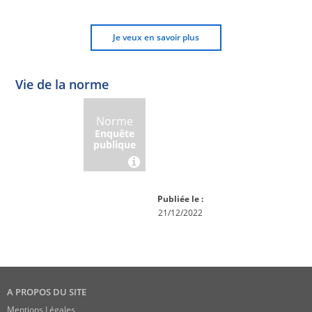
Je veux en savoir plus
Vie de la norme
Norme
Norme
Norme
Norme
Enquête
En
Publiée
En
publique
conception
réexamen
Publiée le :
21/12/2022
A PROPOS DU SITE
Mentions Légales