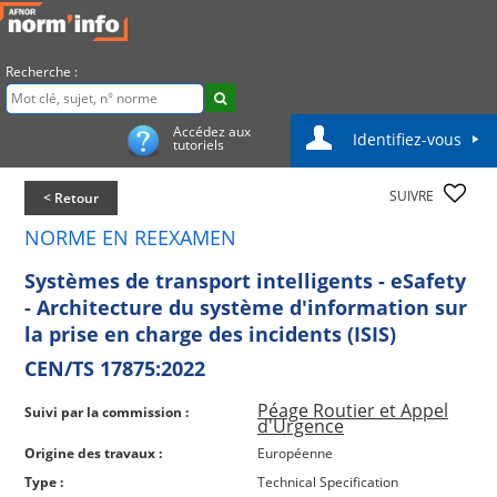
Recherche :
Accédez aux
Identifiez-vous
tutoriels
SUIVRE
< Retour
NORME EN REEXAMEN
Systèmes de transport intelligents - eSafety
- Architecture du système d'information sur
la prise en charge des incidents (ISIS)
CEN/TS 17875:2022
Péage Routier et Appel
Suivi par la commission :
d'Urgence
Origine des travaux :
Européenne
Type :
Technical Specification