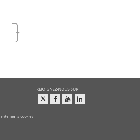
e
amen
REJOIGNEZ-NOUS SUR
sentements cookies