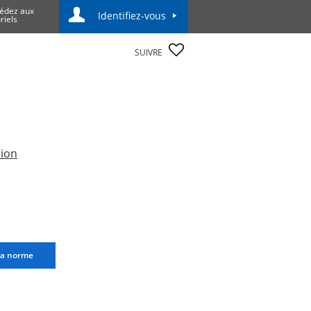
édez aux
Identifiez-vous
riels
SUIVRE
tion
la norme