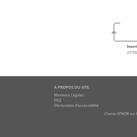
No
En con
Inscri
27/10
A PROPOS DU SITE
Mentions Légales
FAQ
Déclaration d'accessibilité
Charte AFNOR sur l