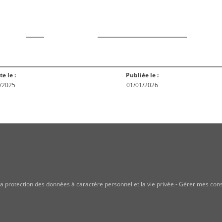
rme
Norme
Norme
Norm
Enquête
ception
Publiée
En réex
publique
te le :
Publiée le :
/2025
01/01/2026
a protection des données à caractère personnel et la vie privée
-
Gérer mes con