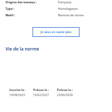
Origine des travaux :
Française
Type :
Homologation
Motif :
Revision de norme
Je veux en savoir plus
Vie de la norme
Norme
Norme
Norme
Norme
Enquête
En
Publiée
En
publique
conception
réexamen
Inscrite le :
Prévue le :
Prévue le :
19/08/2025
19/02/2027
23/06/2028