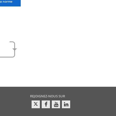
la norme
e
amen
REJOIGNEZ-NOUS SUR