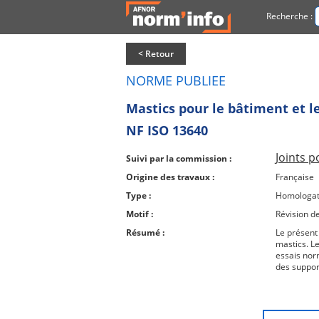
Recherche :
< Retour
NORME PUBLIEE
Mastics pour le bâtiment et le
NF ISO 13640
Joints 
Suivi par la commission :
Origine des travaux :
Française
Type :
Homologat
Motif :
Révision d
Résumé :
Le présent
mastics. L
essais nor
des suppor