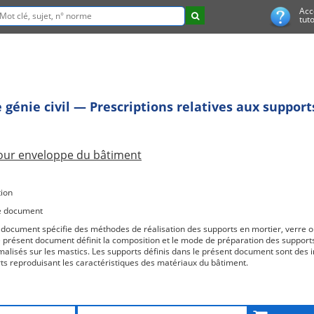
Acc
tuto
 génie civil — Prescriptions relatives aux support
pour enveloppe du bâtiment
ion
e document
 document spécifie des méthodes de réalisation des supports en mortier, verre ou
e présent document définit la composition et le mode de préparation des supports 
malisés sur les mastics. Les supports définis dans le présent document sont des
ts reproduisant les caractéristiques des matériaux du bâtiment.