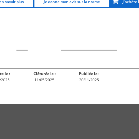
en savoir plus
Je donne mon avis sur la norme
J'achète 
rme
Norme
Norme
Norm
Enquête
ception
Publiée
En réex
publique
te le :
Clôturée le :
Publiée le :
/2025
11/05/2025
20/11/2025