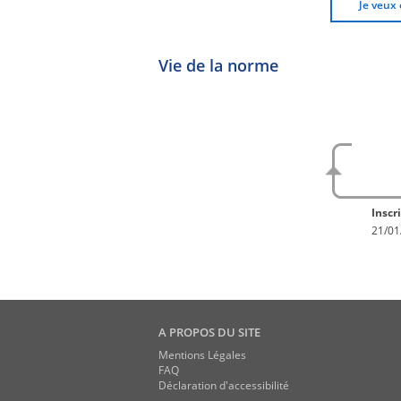
Je veux 
Vie de la norme
No
En con
Inscri
21/01
A PROPOS DU SITE
Mentions Légales
FAQ
Déclaration d'accessibilité