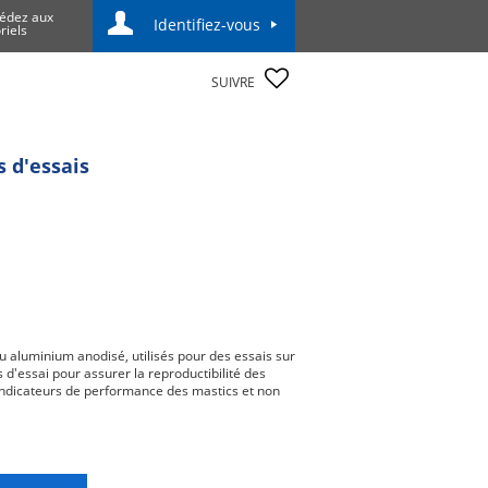
édez aux
Identifiez-vous
riels
SUIVRE
s d'essais
 aluminium anodisé, utilisés pour des essais sur
d'essai pour assurer la reproductibilité des
 indicateurs de performance des mastics et non