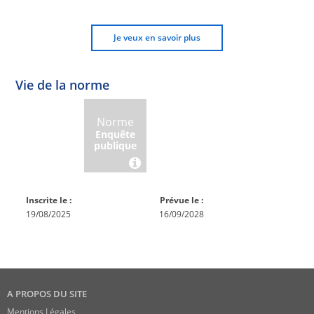
Je veux en savoir plus
Vie de la norme
Norme
Norme
Norme
Norme
Enquête
En
Publiée
En
publique
conception
réexamen
Inscrite le :
Prévue le :
19/08/2025
16/09/2028
A PROPOS DU SITE
Mentions Légales