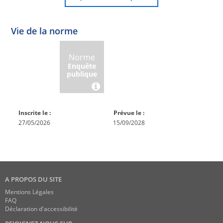
Vie de la norme
Norme
Norme
Norme
Norme
Enquête
En
Publiée
En
publique
conception
réexamen
Inscrite le :
Prévue le :
27/05/2026
15/09/2028
A PROPOS DU SITE
Mentions Légales
FAQ
Déclaration d'accessibilité