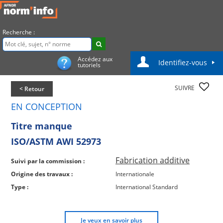
Recherche :
Accédez aux
Identifiez-vous
tutoriels
SUIVRE
< Retour
EN CONCEPTION
Titre manque
ISO/ASTM AWI 52973
Fabrication additive
Suivi par la commission :
Origine des travaux :
Internationale
Type :
International Standard
Je veux en savoir plus