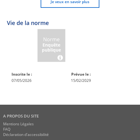
Je veux en savoir plus
Vie de la norme
Norme
Norme
Norme
Norme
Enquête
En
Publiée
En
publique
conception
réexamen
Inscrite le :
Prévue le :
07/05/2026
15/02/2029
A PROPOS DU SITE
Mentions Légales
FAQ
Déclaration d'accessibilité