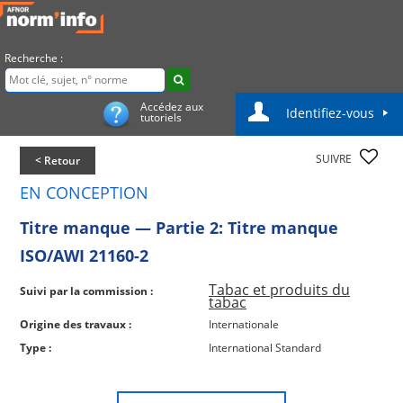
Recherche :
Accédez aux
Identifiez-vous
tutoriels
SUIVRE
< Retour
EN CONCEPTION
Titre manque — Partie 2: Titre manque
ISO/AWI 21160-2
Tabac et produits du
Suivi par la commission :
tabac
Origine des travaux :
Internationale
Type :
International Standard