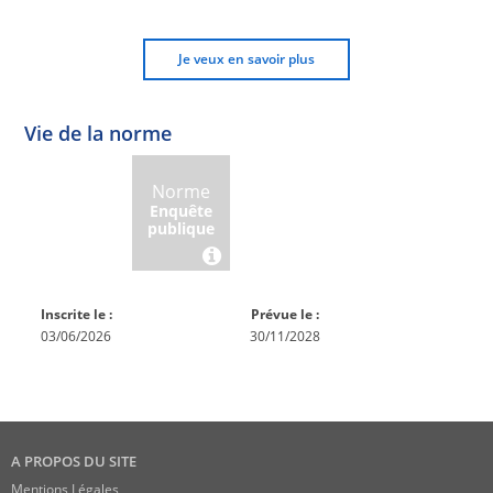
Je veux en savoir plus
Vie de la norme
Norme
Norme
Norme
Norme
Enquête
En
Publiée
En
publique
conception
réexamen
Inscrite le :
Prévue le :
03/06/2026
30/11/2028
A PROPOS DU SITE
Mentions Légales