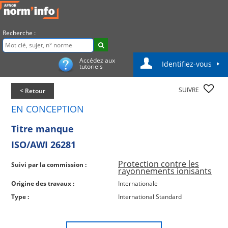
Recherche :
Accédez aux
Identifiez-vous
tutoriels
SUIVRE
< Retour
EN CONCEPTION
Titre manque
ISO/AWI 26281
Protection contre les
Suivi par la commission :
rayonnements ionisants
Origine des travaux :
Internationale
Type :
International Standard