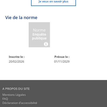
Je veux en savoir plus
Vie de la norme
Norme
Norme
Norme
Norme
Enquête
En
Publiée
En
publique
conception
réexamen
Inscrite le :
Prévue le :
20/02/2026
01/11/2029
A PROPOS DU SITE
Mentions Légales
FAQ
Déclaration d'accessibilité