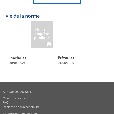
Vie de la norme
Norme
Norme
Norme
Norme
Enquête
En
Publiée
En
publique
conception
réexamen
Inscrite le :
Prévue le :
30/06/2026
01/06/2029
A PROPOS DU SITE
Mentions Légales
FAQ
Déclaration d'accessibilité