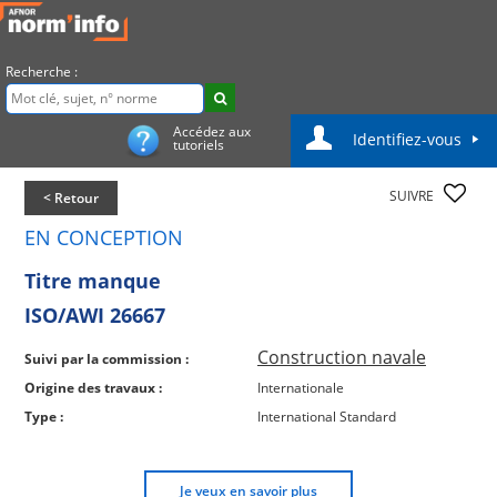
Recherche :
Accédez aux
Identifiez-vous
tutoriels
SUIVRE
< Retour
EN CONCEPTION
Titre manque
ISO/AWI 26667
Construction navale
Suivi par la commission :
Origine des travaux :
Internationale
Type :
International Standard
Je veux en savoir plus