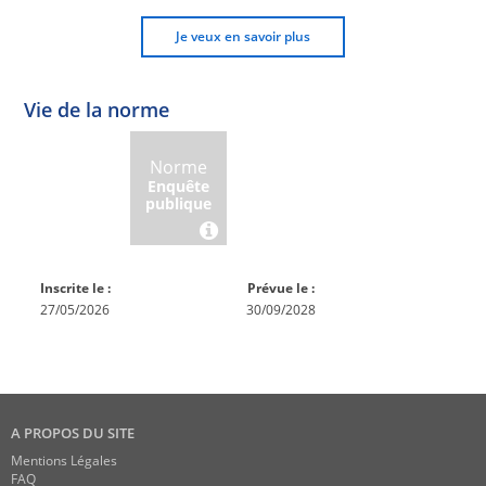
Je veux en savoir plus
Vie de la norme
Norme
Norme
Norme
Norme
Enquête
En
Publiée
En
publique
conception
réexamen
Inscrite le :
Prévue le :
27/05/2026
30/09/2028
A PROPOS DU SITE
Mentions Légales
FAQ