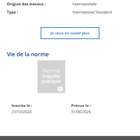
Origine des travaux :
Internationale
Type :
International Standard
Je veux en savoir plus
Vie de la norme
Norme
Norme
Norme
Norme
Enquête
En
Publiée
En
publique
conception
réexamen
Inscrite le :
Prévue le :
23/10/2024
31/08/2026