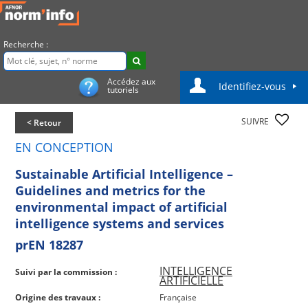
Recherche :
Accédez aux
Identifiez-vous
tutoriels
SUIVRE
< Retour
EN CONCEPTION
Sustainable Artificial Intelligence –
Guidelines and metrics for the
environmental impact of artificial
intelligence systems and services
prEN 18287
INTELLIGENCE
Suivi par la commission :
ARTIFICIELLE
Origine des travaux :
Française