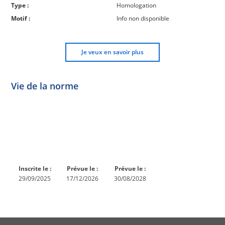
Type :
Homologation
Motif :
Info non disponible
Je veux en savoir plus
Vie de la norme
Norme
Norme
Norme
Norme
Enquête
En
Publiée
En
publique
conception
réexamen
Inscrite le :
Prévue le :
Prévue le :
29/09/2025
17/12/2026
30/08/2028