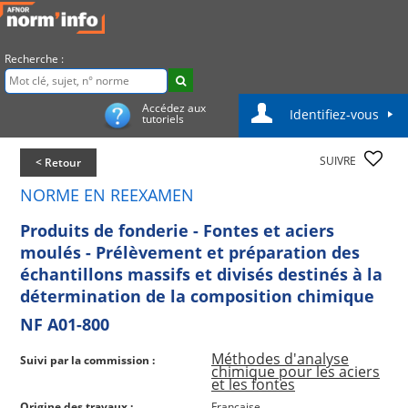
Recherche :
Accédez aux
Identifiez-vous
tutoriels
SUIVRE
< Retour
NORME EN REEXAMEN
Produits de fonderie - Fontes et aciers
moulés - Prélèvement et préparation des
échantillons massifs et divisés destinés à la
détermination de la composition chimique
NF A01-800
Méthodes d'analyse
Suivi par la commission :
chimique pour les aciers
et les fontes
Origine des travaux :
Française