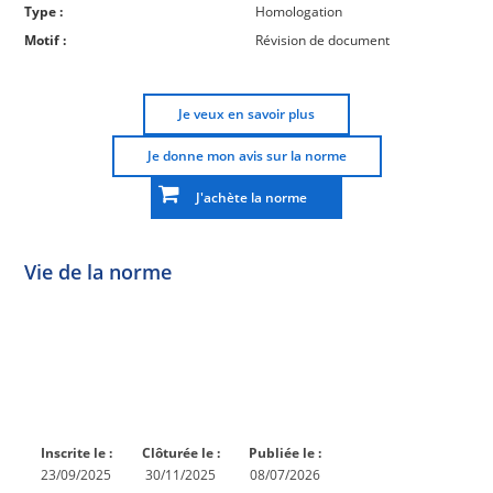
Type :
Homologation
Motif :
Révision de document
Je veux en savoir plus
Je donne mon avis sur la norme
J'achète la norme
Vie de la norme
Norme
Norme
Norme
Norme
Enquête
En
Publiée
En
publique
conception
réexamen
Inscrite le :
Clôturée le :
Publiée le :
23/09/2025
30/11/2025
08/07/2026