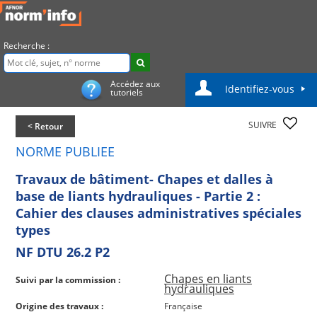
Recherche :
Accédez aux
Identifiez-vous
tutoriels
SUIVRE
< Retour
NORME PUBLIEE
Travaux de bâtiment- Chapes et dalles à
base de liants hydrauliques - Partie 2 :
Cahier des clauses administratives spéciales
types
NF DTU 26.2 P2
Chapes en liants
Suivi par la commission :
hydrauliques
Origine des travaux :
Française