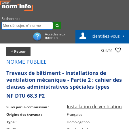
Recherche :
Accédez aux
Identifiez-vous
tutoriels
SUIVRE
< Retour
NORME PUBLIEE
Travaux de bâtiment - Installations de
ventilation mécanique - Partie 2 : cahier des
clauses administratives spéciales types
NF DTU 68.3 P2
Installation de ventilation
Suivi par la commission :
Origine des travaux :
Française
Type :
Homologation