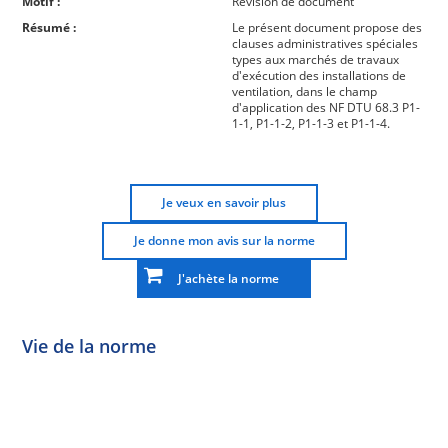
Motif :
Révision de document
Résumé :
Le présent document propose des
clauses administratives spéciales
types aux marchés de travaux
d'exécution des installations de
ventilation, dans le champ
d'application des NF DTU 68.3 P1-
1-1, P1-1-2, P1-1-3 et P1-1-4.
Je veux en savoir plus
Je donne mon avis sur la norme
J'achète la norme
Vie de la norme
Norme
Norme
Norme
Norme
Enquête
En
Publiée
En
publique
conception
réexamen