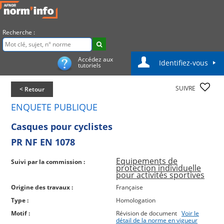
Recherche :
Accédez aux
Identifiez-vous
tutoriels
SUIVRE
< Retour
ENQUETE PUBLIQUE
Casques pour cyclistes
PR NF EN 1078
Equipements de
Suivi par la commission :
protection individuelle
pour activités sportives
Origine des travaux :
Française
Type :
Homologation
Motif :
Révision de document
Voir le
détail de la norme en vigueur