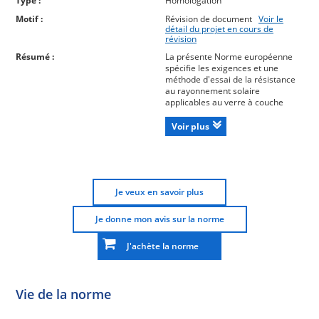
Type :
Homologation
Motif :
Révision de document
Voir le
détail du projet en cours de
révision
Résumé :
La présente Norme européenne
spécifie les exigences et une
méthode d'essai de la résistance
au rayonnement solaire
applicables au verre à couche
employé dans la construction. Cet
essai a pour objectif d'évaluer si
Voir plus
l'exposition prolongée du verre à
couche au rayonnement solaire
produit un changement sensible
quelconque dans les facteurs de
transmission lumineuse et de
Je veux en savoir plus
transmission de l'énergie solaire,
ainsi qu'une réduction de la
réflexion infrarouge dans le cas de
Je donne mon avis sur la norme
couches à basse émissivité. La
présente Norme européenne
J'achète la norme
s'applique aux couches de classes
C et D telles que définies dans l'EN
1096-1 et utilisées dans les
vitrages isolants préfabriqués
Vie de la norme
scellés.