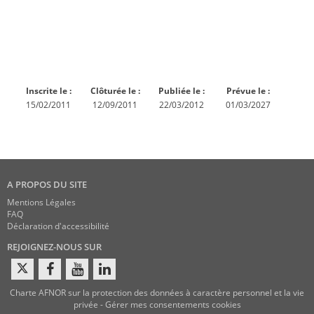
Norme
Norme
Norme
Norme
Enquête
En
Publiée
En
publique
conception
réexamen
Inscrite le :
Clôturée le :
Publiée le :
Prévue le :
15/02/2011
12/09/2011
22/03/2012
01/03/2027
A PROPOS DU SITE
Mentions Légales
FAQ
Déclaration d'accessibilité
REJOIGNEZ-NOUS SUR
Charte AFNOR sur la protection des données à caractère personnel et la vie
privée
-
Gérer mes consentements cookies