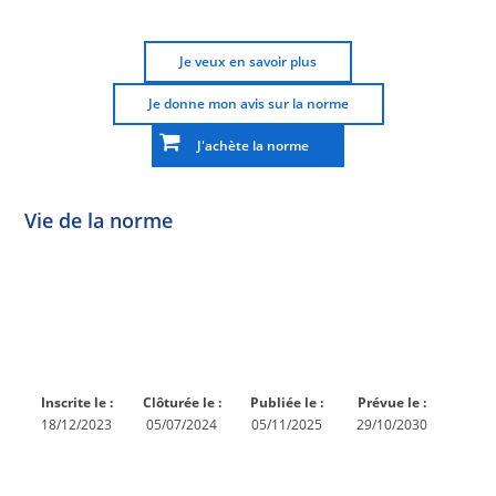
Je veux en savoir plus
Je donne mon avis sur la norme
J'achète la norme
Vie de la norme
Norme
Norme
Norme
Norme
Enquête
En
Publiée
En
publique
conception
réexamen
Inscrite le :
Clôturée le :
Publiée le :
Prévue le :
18/12/2023
05/07/2024
05/11/2025
29/10/2030