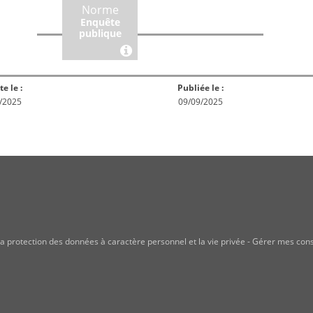
rme
Norme
Norme
Norm
Enquête
ception
Publiée
En réex
publique
te le :
Publiée le :
/2025
09/09/2025
a protection des données à caractère personnel et la vie privée
-
Gérer mes con