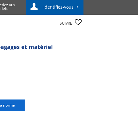
édez aux
Identifiez-vous
riels
SUIVRE
 bagages et matériel
la norme