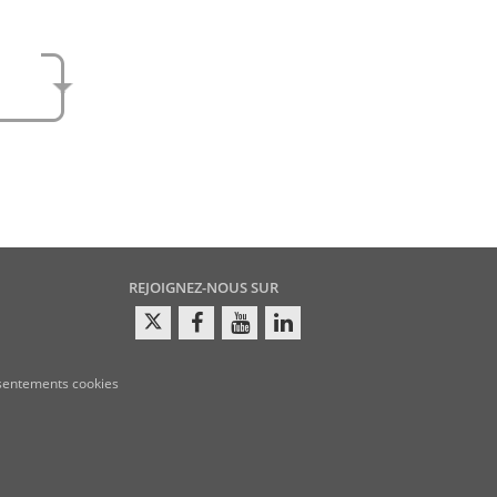
e
amen
REJOIGNEZ-NOUS SUR
sentements cookies