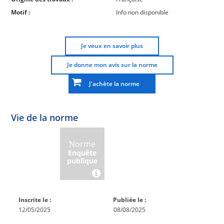
Motif :
Info non disponible
Je veux en savoir plus
Je donne mon avis sur la norme
J'achète la norme
Vie de la norme
Norme
Norme
Norme
Norme
Enquête
En
Publiée
En
publique
conception
réexamen
Inscrite le :
Publiée le :
12/05/2025
08/08/2025