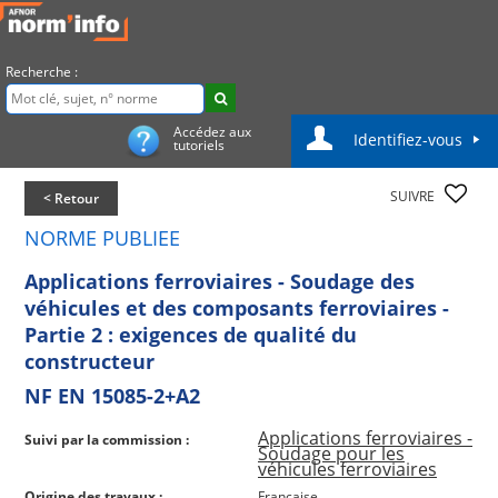
Recherche :
Accédez aux
Identifiez-vous
tutoriels
SUIVRE
< Retour
NORME PUBLIEE
Applications ferroviaires - Soudage des
véhicules et des composants ferroviaires -
Partie 2 : exigences de qualité du
constructeur
NF EN 15085-2+A2
Applications ferroviaires -
Suivi par la commission :
Soudage pour les
véhicules ferroviaires
Origine des travaux :
Française