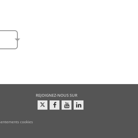
e
amen
REJOIGNEZ-NOUS SUR
sentements cookies