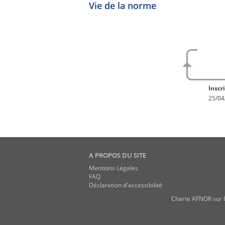
Vie de la norme
No
En con
Inscri
25/04
A PROPOS DU SITE
Mentions Légales
FAQ
Déclaration d'accessibilité
Charte AFNOR sur l