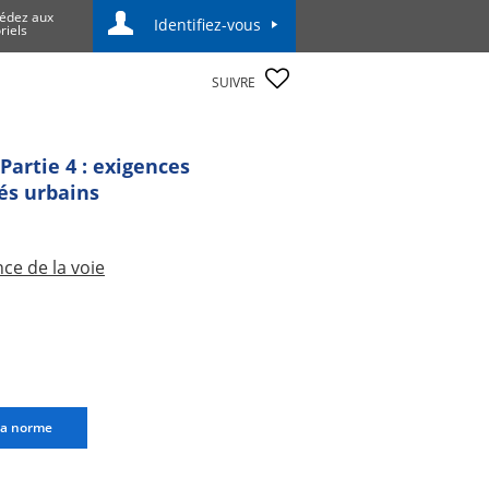
édez aux
Identifiez-vous
riels
SUIVRE
Partie 4 : exigences
rés urbains
ce de la voie
la norme