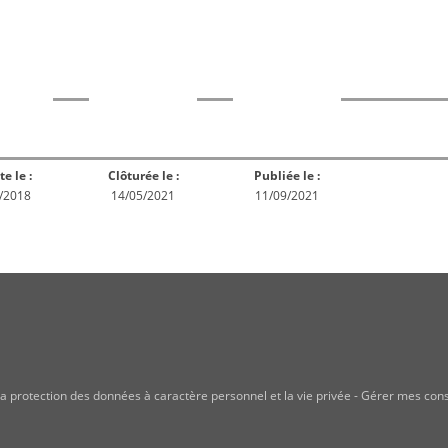
rme
Norme
Norme
Norm
Enquête
ception
Publiée
En réex
publique
te le :
Clôturée le :
Publiée le :
/2018
14/05/2021
11/09/2021
a protection des données à caractère personnel et la vie privée
-
Gérer mes con