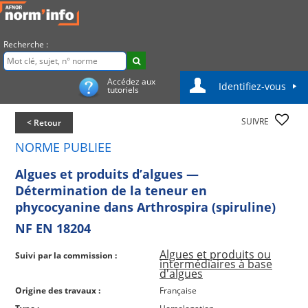
Recherche :
Accédez aux
Identifiez-vous
tutoriels
SUIVRE
< Retour
NORME PUBLIEE
Algues et produits d’algues —
Détermination de la teneur en
phycocyanine dans Arthrospira (spiruline)
NF EN 18204
Algues et produits ou
Suivi par la commission :
intermédiaires à base
d'algues
Origine des travaux :
Française