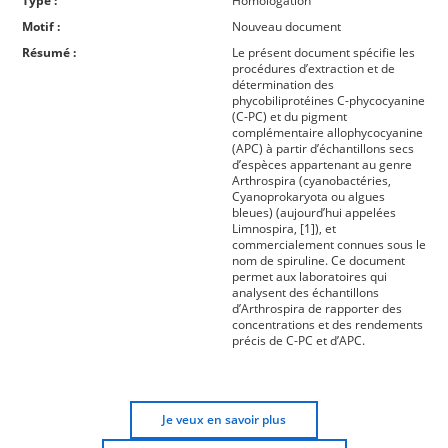
Type :
Homologation
Motif :
Nouveau document
Résumé :
Le présent document spécifie les
procédures d’extraction et de
détermination des
phycobiliprotéines C-phycocyanine
(C-PC) et du pigment
complémentaire allophycocyanine
(APC) à partir d’échantillons secs
d’espèces appartenant au genre
Arthrospira (cyanobactéries,
Cyanoprokaryota ou algues
bleues) (aujourd’hui appelées
Limnospira, [1]), et
commercialement connues sous le
nom de spiruline. Ce document
permet aux laboratoires qui
analysent des échantillons
d’Arthrospira de rapporter des
concentrations et des rendements
précis de C-PC et d’APC.
Je veux en savoir plus