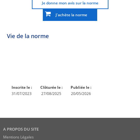
Je donne mon avis sur la norme
J'achète la norme
Vie de la norme
Norme
Norme
Norme
Norme
Enquête
En
Publiée
En
publique
conception
réexamen
Inscrite le :
Clôturée le :
Publiée le :
31/07/2023
27/08/2025
20/05/2026
A PROPOS DU SITE
Mentions Légales