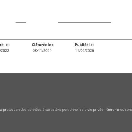
rme
Norme
Norme
Norm
Enquête
ception
Publiée
En réex
publique
te le :
Clôturée le :
Publiée le :
/2022
08/11/2024
11/06/2026
a protection des données à caractère personnel et la vie privée
-
Gérer mes con