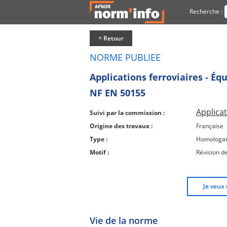
Recherche :
< Retour
NORME PUBLIEE
Applications ferroviaires - Éq
NF EN 50155
Applica
Suivi par la commission :
Origine des travaux :
Française
Type :
Homologat
Motif :
Révision d
Je veux 
Vie de la norme