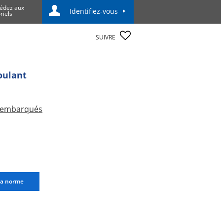
édez aux
Identifiez-vous
riels
SUIVRE
roulant
es embarqués
la norme