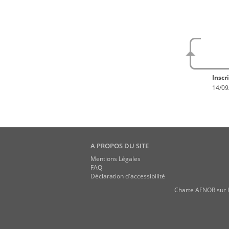
No
En con
Inscri
14/09
A PROPOS DU SITE
Mentions Légales
FAQ
Déclaration d'accessibilité
Charte AFNOR sur l