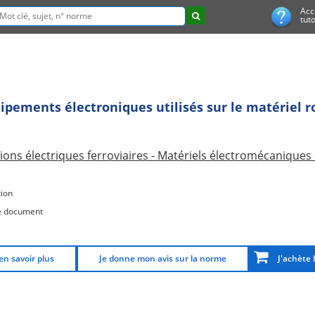
Acc
tuto
uipements électroniques utilisés sur le matériel 
tions électriques ferroviaires - Matériels électromécaniqu
ion
e document
en savoir plus
Je donne mon avis sur la norme
J'achète 