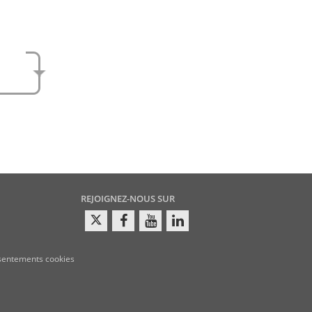
e
amen
REJOIGNEZ-NOUS SUR
sentements cookies