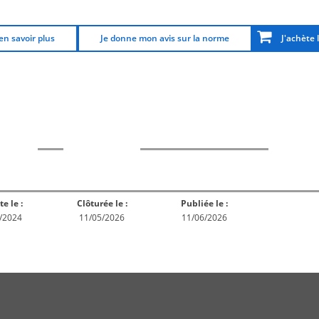
en savoir plus
Je donne mon avis sur la norme
J'achète 
rme
Norme
Norme
Norm
Enquête
ception
Publiée
En réex
publique
te le :
Clôturée le :
Publiée le :
/2024
11/05/2026
11/06/2026