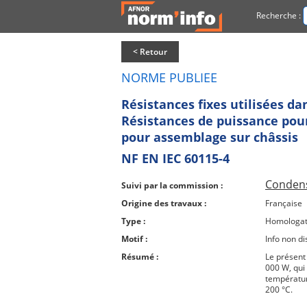
Recherche :
< Retour
NORME PUBLIEE
Résistances fixes utilisées da
Résistances de puissance pour
pour assemblage sur châssis
NF EN IEC 60115-4
Condens
Suivi par la commission :
Origine des travaux :
Française
Type :
Homologat
Motif :
Info non di
Résumé :
Le présent
000 W, qui
températur
200 °C.