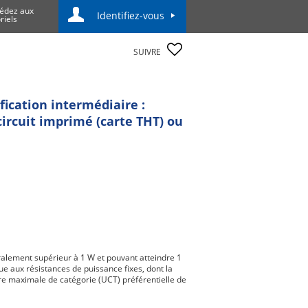
édez aux
Identifiez-vous
riels
SUIVRE
fication intermédiaire :
ircuit imprimé (carte THT) ou
ralement supérieur à 1 W et pouvant atteindre 1
e aux résistances de puissance fixes, dont la
e maximale de catégorie (UCT) préférentielle de