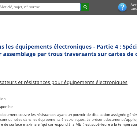
Acc
tuto
ns les équipements électroniques - Partie 4 : Spéci
 assemblage par trous traversants sur cartes de c
ateurs et résistances pour équipements électroniques
ion
sponible
 document couvre les résistances ayant un pouvoir de dissipation assignée géné
 sont utilisées dans les équipements électroniques. Le présent document s’appliqu
e de surface maximale (qui correspond à la MET) est supérieure à la températur