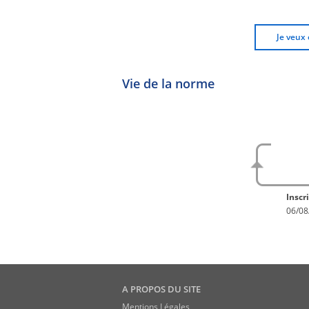
Je veux 
Vie de la norme
No
En con
Inscri
06/08
A PROPOS DU SITE
Mentions Légales