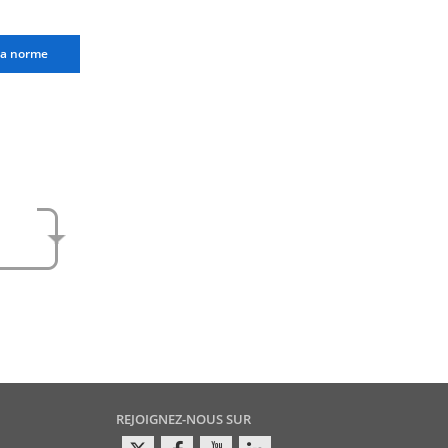
la norme
e
amen
REJOIGNEZ-NOUS SUR