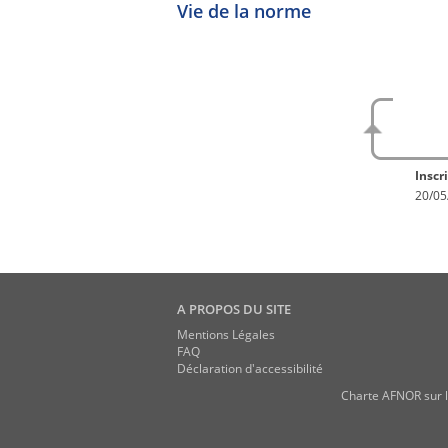
Vie de la norme
No
En con
Inscri
20/05
A PROPOS DU SITE
Mentions Légales
FAQ
Déclaration d'accessibilité
Charte AFNOR sur l