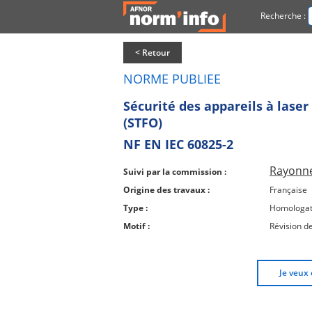
Recherche :
< Retour
NORME PUBLIEE
Sécurité des appareils à laser
(STFO)
NF EN IEC 60825-2
Rayonne
Suivi par la commission :
Origine des travaux :
Française
Type :
Homologat
Motif :
Révision d
Je veux 