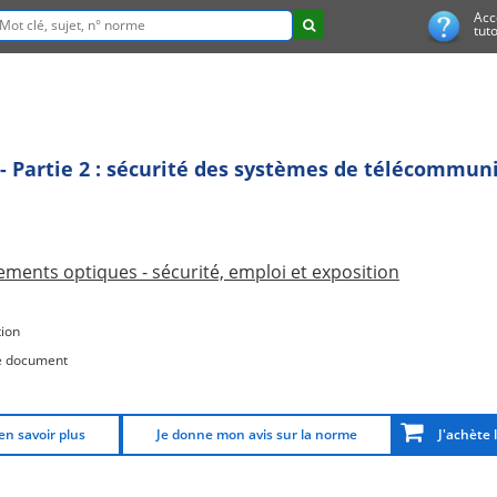
Acc
tuto
 - Partie 2 : sécurité des systèmes de télécommun
ments optiques - sécurité, emploi et exposition
ion
e document
en savoir plus
Je donne mon avis sur la norme
J'achète 