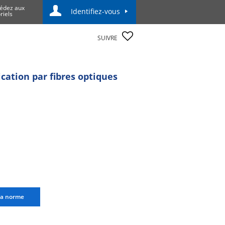
édez aux
Identifiez-vous
riels
SUIVRE
ication par fibres optiques
la norme