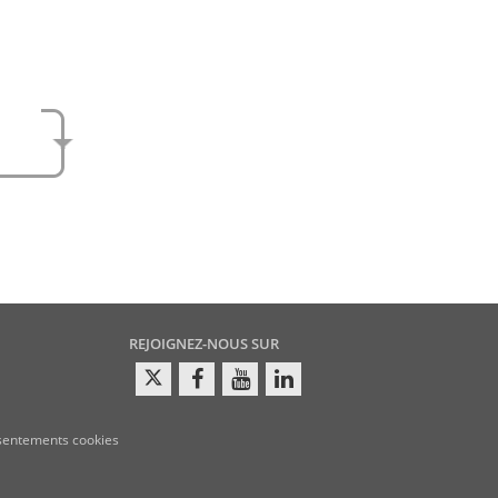
e
amen
REJOIGNEZ-NOUS SUR
sentements cookies