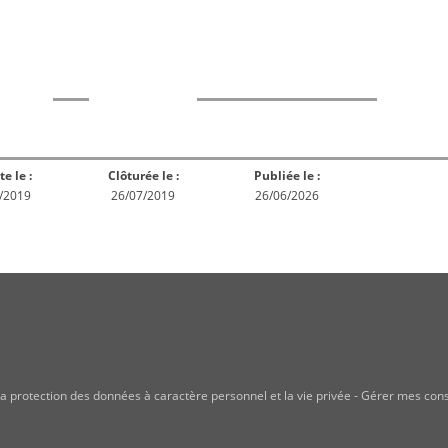
rme
Norme
Norme
Norm
Enquête
ception
Publiée
En réex
publique
te le :
Clôturée le :
Publiée le :
/2019
26/07/2019
26/06/2026
a protection des données à caractère personnel et la vie privée
-
Gérer mes con