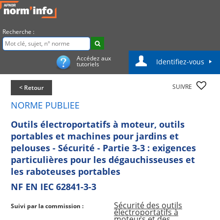
Recherche :
Accédez aux
Identifiez-vous
tutoriels
SUIVRE
< Retour
NORME PUBLIEE
Outils électroportatifs à moteur, outils
portables et machines pour jardins et
pelouses - Sécurité - Partie 3-3 : exigences
particulières pour les dégauchisseuses et
les raboteuses portables
NF EN IEC 62841-3-3
Sécurité des outils
Suivi par la commission :
électroportatifs à
moteurs et des