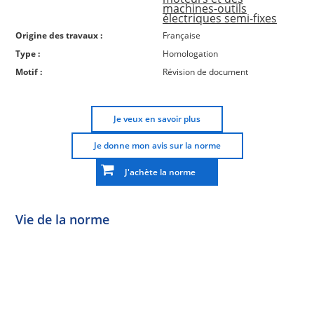
machines-outils
électriques semi-fixes
Origine des travaux :
Française
Type :
Homologation
Motif :
Révision de document
Je veux en savoir plus
Je donne mon avis sur la norme
J'achète la norme
Vie de la norme
Norme
Norme
Norme
Norme
Enquête
En
Publiée
En
publique
conception
réexamen