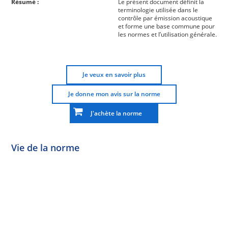
Résumé :
Le présent document définit la
terminologie utilisée dans le
contrôle par émission acoustique
et forme une base commune pour
les normes et l’utilisation générale.
Je veux en savoir plus
Je donne mon avis sur la norme
J'achète la norme
Vie de la norme
Norme
Norme
Norme
Norme
Enquête
En
Publiée
En
publique
conception
réexamen