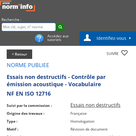
Recherche :
Accédez aux
Identifiez-vous
tutoriels
SUIVRE
< Retour
NORME PUBLIEE
Essais non destructifs - Contrôle par
émission acoustique - Vocabulaire
NF EN ISO 12716
Essais non destructifs
Suivi par la commission :
Origine des travaux :
Française
Type :
Homologation
Motif :
Révision de document