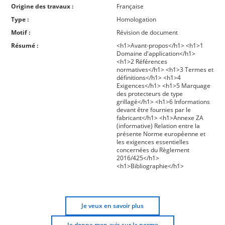
Origine des travaux :
Française
Type :
Homologation
Motif :
Révision de document
Résumé :
<h1>Avant-propos</h1> <h1>1
Domaine d'application</h1>
<h1>2 Références
normatives</h1> <h1>3 Termes et
définitions</h1> <h1>4
Exigences</h1> <h1>5 Marquage
des protecteurs de type
grillagé</h1> <h1>6 Informations
devant être fournies par le
fabricant</h1> <h1>Annexe ZA
(informative) Relation entre la
présente Norme européenne et
les exigences essentielles
concernées du Règlement
2016/425</h1>
<h1>Bibliographie</h1>
Je veux en savoir plus
Je donne mon avis sur la norme