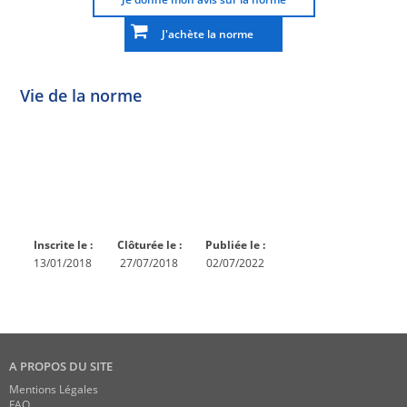
J'achète la norme
Vie de la norme
Norme
Norme
Norme
Norme
Enquête
En
Publiée
En
publique
conception
réexamen
Inscrite le :
Clôturée le :
Publiée le :
13/01/2018
27/07/2018
02/07/2022
A PROPOS DU SITE
Mentions Légales
FAQ