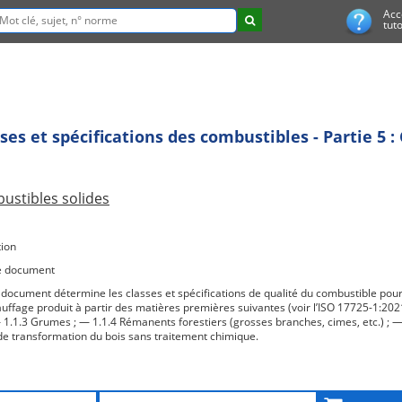
Acc
tuto
ses et spécifications des combustibles - Partie 5 :
ustibles solides
ion
e document
 document détermine les classes et spécifications de qualité du combustible pour
uffage produit à partir des matières premières suivantes (voir l’ISO 17725-1:202
 1.1.3 Grumes ; — 1.1.4 Rémanents forestiers (grosses branches, cimes, etc.) ; —
 de transformation du bois sans traitement chimique.