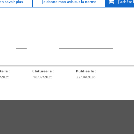
en savoir plus
Je donne mon avis sur la norme
J'achète 
rme
Norme
Norme
Norm
Enquête
ception
Publiée
En réex
publique
te le :
Clôturée le :
Publiée le :
/2025
18/07/2025
22/04/2026