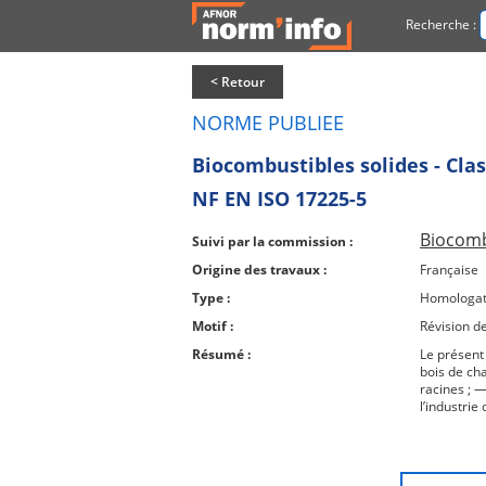
Recherche :
< Retour
NORME PUBLIEE
Biocombustibles solides - Clas
NF EN ISO 17225-5
Biocomb
Suivi par la commission :
Origine des travaux :
Française
Type :
Homologat
Motif :
Révision d
Résumé :
Le présent
bois de cha
racines ; —
l’industrie