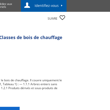
édez aux
Identifiez-vous
riels
SUIVRE
 Classes de bois de chauffage
 le bois de chauffage. Il couvre uniquement le
1, Tableau 1) : — 1.1.1 Arbres entiers sans
 1.2.1 Produits dérivés et sous-produits de