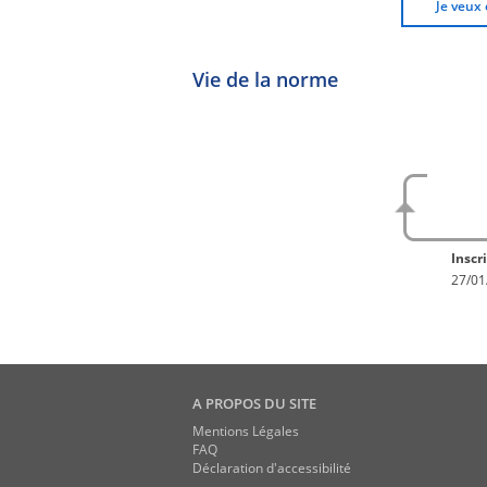
Je veux 
Vie de la norme
No
En con
Inscri
27/01
A PROPOS DU SITE
Mentions Légales
FAQ
Déclaration d'accessibilité