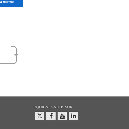
la norme
e
amen
REJOIGNEZ-NOUS SUR